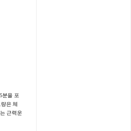
5분을 포
모량은 체
또는 근력운