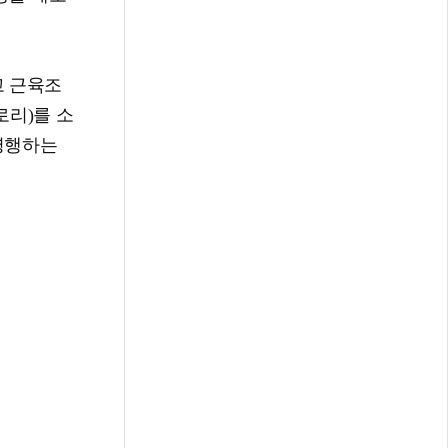
고 근육조
로리)를 소
병행하는