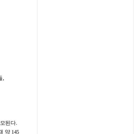
들,
모된다.
약 145