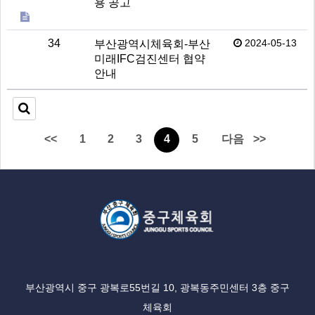
용 공고
34
2024-05-13
부산광역시체육회-부산
미래IFC검진센터 협약
안내
<<
1
2
3
4
5
다음
>>
부산광역시 중구 광복로55번길 10, 광복동주민센터 3층 중구
체육회