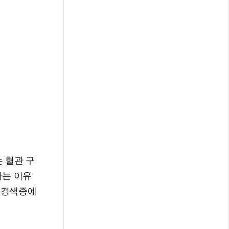
 혈관 구
하는 이유
근경색증에