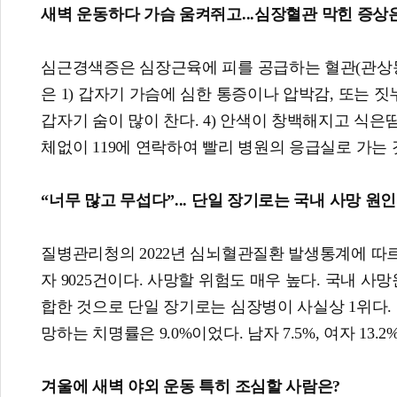
새벽 운동하다
가슴 움켜쥐고
...
심장혈관 막힌 증상
심근경색증은 심장근육에 피를 공급하는 혈관(관상동
은 1) 갑자기 가슴에 심한 통증이나 압박감, 또는 짓누르
갑자기 숨이 많이 찬다. 4) 안색이 창백해지고 식은땀
체없이 119에 연락하여 빨리 병원의 응급실로 가는 
“
너무 많고 무섭다
”...
단일 장기로는 국내 사망 원
질병관리청의 2022년 심뇌혈관질환 발생통계에 따르면 
자 9025건이다. 사망할 위험도 매우 높다. 국내 사망
합한 것으로 단일 장기로는 심장병이 사실상 1위다. 
망하는 치명률은 9.0%이었다. 남자 7.5%, 여자 13.2
겨울에 새벽 야외 운동 특히 조심할 사람은
?