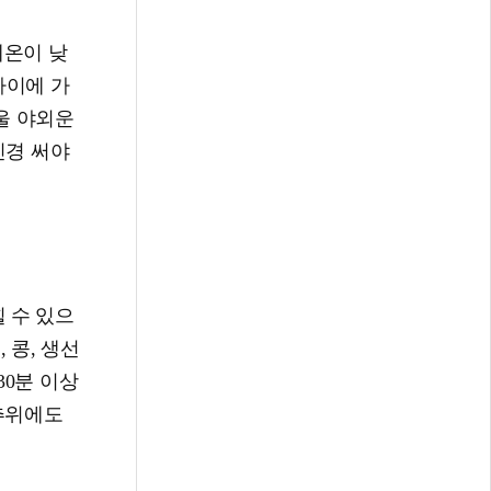
체온이 낮
사이에 가
울 야외운
신경 써야
 수 있으
 콩, 생선
30분 이상
추위에도