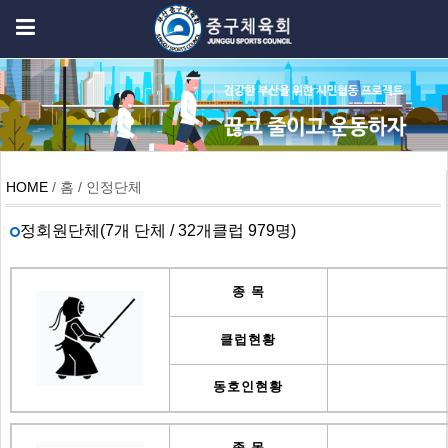
HOME
/ 홈 / 인정단체
정회원단체(7개 단체 / 32개클럽 979명)
종 목
클럽현황
동호인현황
종 목