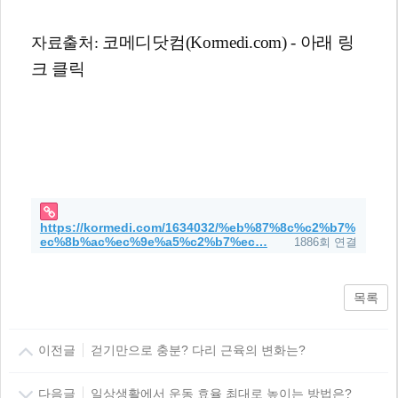
코메디닷컴(Kormedi.com) - 아래 링
자료출처:
크 클릭
https://kormedi.com/1634032/%eb%87%8c%c2%b7%
ec%8b%ac%ec%9e%a5%c2%b7%ec…
1886회 연결
목록
이전글
걷기만으로 충분? 다리 근육의 변화는?
다음글
일상생활에서 운동 효율 최대로 높이는 방법은?