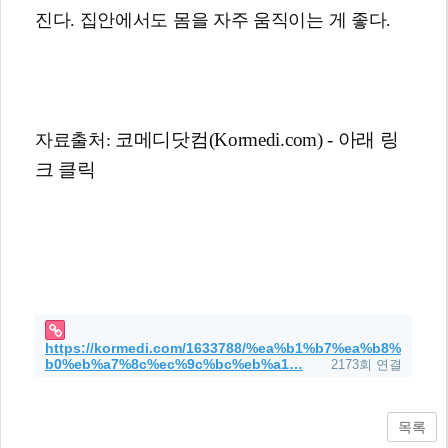
진다. 집안에서도 몸을 자주 움직이는 게 좋다.
코메디닷컴(Kormedi.com) - 아래 링
자료출처:
크 클릭
https://kormedi.com/1633788/%ea%b1%b7%ea%b8%
b0%eb%a7%8c%ec%9c%bc%eb%a1…
2173회 연결
목록