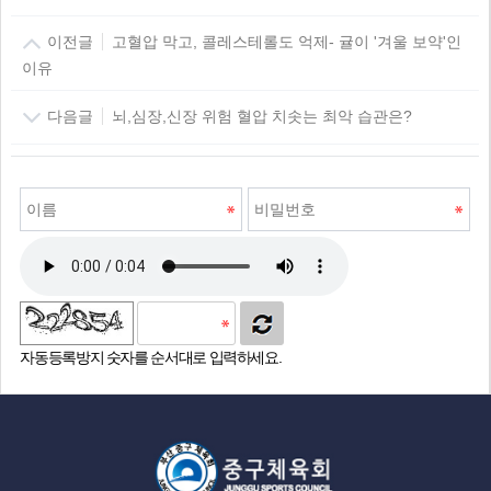
이전글
고혈압 막고, 콜레스테롤도 억제- 귤이 '겨울 보약'인
이유
다음글
뇌,심장,신장 위험 혈압 치솟는 최악 습관은?
자동등록방지 숫자를 순서대로 입력하세요.