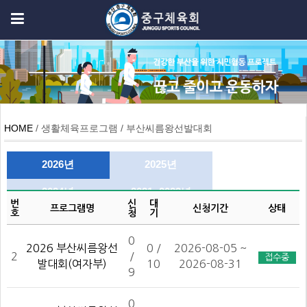
HOME
/ 생활체육프로그램 / 부산씨름왕선발대회
2026년
2025년
2024년
2021~2023년
번
신
대
프로그램명
신청기간
상태
호
청
기
0
2026 부산씨름왕선
0 /
2026-08-05 ~
2
/
접수중
발대회(여자부)
10
2026-08-31
9
0